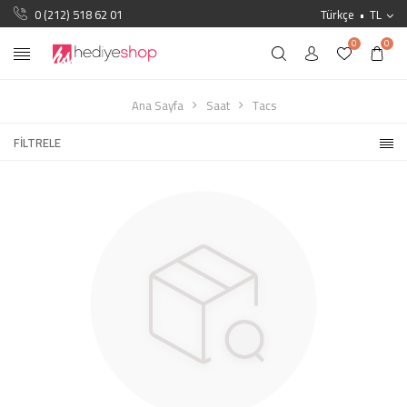
0 (212) 518 62 01
Türkçe
TL
0
0
Ana Sayfa
Saat
Tacs
FILTRELE