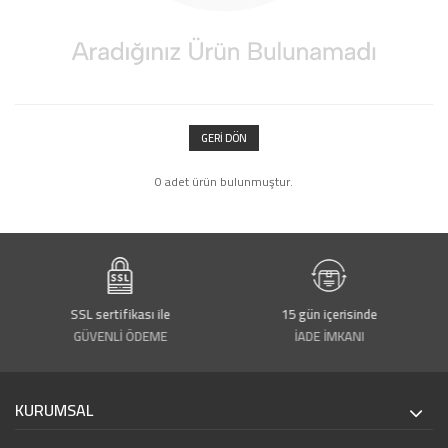
GERI DÖN
0 adet ürün bulunmuştur.
SSL sertifikası ile
15 gün içerisinde
GÜVENLİ ÖDEME
İADE İMKANI
KURUMSAL