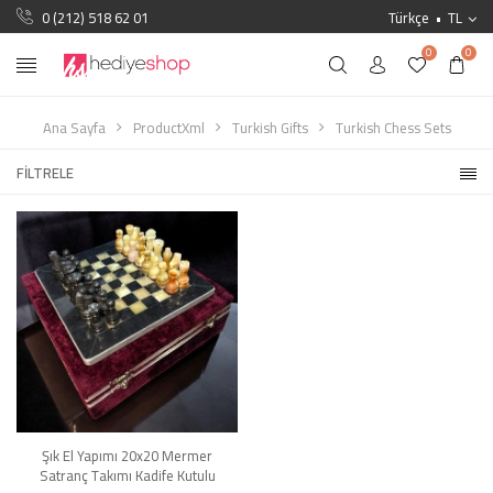
0 (212) 518 62 01
Türkçe
TL
0
0
Ana Sayfa
ProductXml
Turkish Gifts
Turkish Chess Sets
FILTRELE
Şık El Yapımı 20x20 Mermer
Satranç Takımı Kadife Kutulu