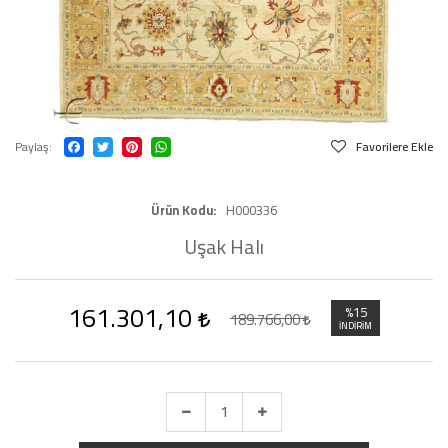
Paylaş
Favorilere Ekle
Ürün Kodu
H000336
Uşak Halı
161.301,10
%15
189.766,00
İNDIRIM