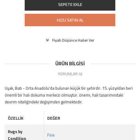
SEPETE EKLE
HIZLI SATIN AL
Fiyatı Düşünce Haber Ver
ÜRÜN BILGISI
YORUMLAR
(0)
Uşak, Batı - Orta Anadolu'da bulunan küçük bir şehirdir. 15. yüzyıldan beri
önemli bir halı dokuma merkezi olmuştur. önemi, halı tasarımındaki
devrim niteliğindeki değişimden gelmektedir.
ÖZELLIK
DEĞER
Rugs by
Fine
Condition