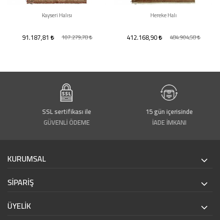
Kayseri Halısı
Hereke Halı
91.187,81
412.168,90
107.279,78
484.904,58
SSL sertifikası ile
15 gün içerisinde
GÜVENLİ ÖDEME
İADE İMKANI
KURUMSAL
SİPARİŞ
ÜYELİK