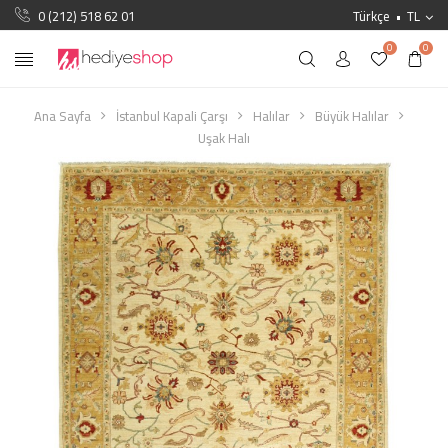
0 (212) 518 62 01
Türkçe
TL
0
0
Ana Sayfa
İstanbul Kapali Çarşı
Halılar
Büyük Halılar
Uşak Halı