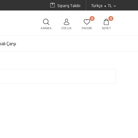
Sipariş Takibi
Türkçe
TL
0
0
ARAMA
ÜYELIK
FAVORI
SEPET
alı Çarşı