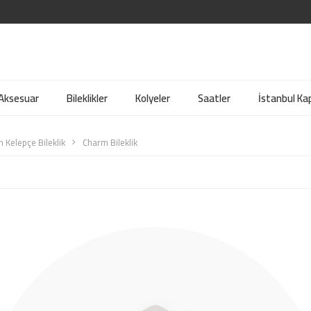
 Aksesuar
Bileklikler
Kolyeler
Saatler
İstanbul Kap
ın Kelepçe Bileklik
Charm Bileklik