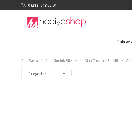
0 (212) 518 62 01
Takı ve
Ana Sayfa
Altın Günlük Bileklik
Altın Tasarım Bileklik
Alt
Kategoriler