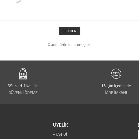
GERI DÖN
0 adet ürün bulunmuştur.
SSL sertifikası ile
15 gün içerisinde
GÜVENLİ ÖDEME
İADE İMKANI
ÜYELİK
Üye Ol