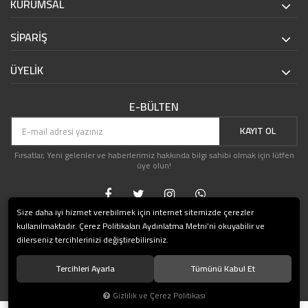
KURUMSAL
SİPARİŞ
ÜYELİK
E-BÜLTEN
KAYIT OL
Fırsatlar, Yeni gelenler ve haberlerimiz hakkında bilgi sahibi olmak için lütfen
üye olun!
Size daha iyi hizmet verebilmek için internet sitemizde çerezler
kullanılmaktadır. Çerez Politikaları Aydınlatma Metni’ni okuyabilir ve
dilerseniz tercihlerinizi değiştirebilirsiniz.
Tercihleri Ayarla
Tümünü Kabul Et
© 2019 HediyeShop.com Tüm hakları saklıdır.
Gizlilik ve Çerez Politikası
®