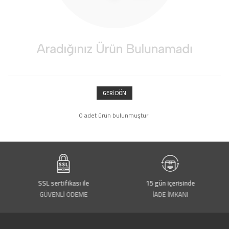
GERI DÖN
0 adet ürün bulunmuştur.
SSL sertifikası ile
15 gün içerisinde
GÜVENLİ ÖDEME
İADE İMKANI