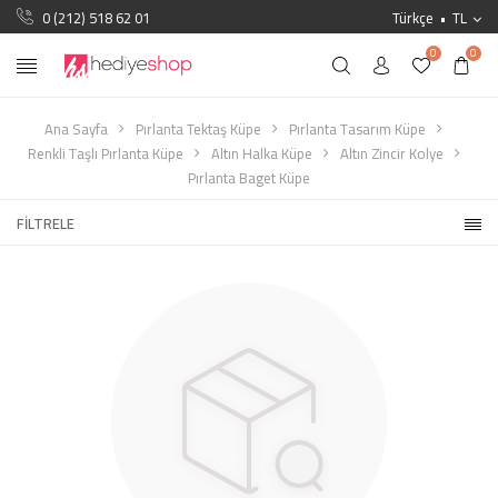
0 (212) 518 62 01
Türkçe
TL
0
0
Ana Sayfa
Pırlanta Tektaş Küpe
Pırlanta Tasarım Küpe
Renkli Taşlı Pırlanta Küpe
Altın Halka Küpe
Altın Zincir Kolye
Pırlanta Baget Küpe
FILTRELE